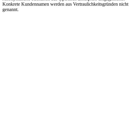
Konkrete Kundennamen werden aus Vertraulichkeitsgründen nicht
genannt.
Kostenlos
Code unter MIT License veröffentlicht — kostenlos für
kommerzielle Nutzung
Vortrainierte Modelle ausschließlich für nicht-