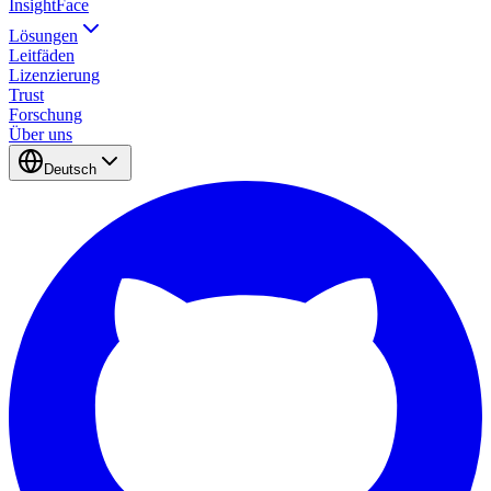
InsightFace
Lösungen
Leitfäden
Lizenzierung
Trust
Forschung
Über uns
Deutsch