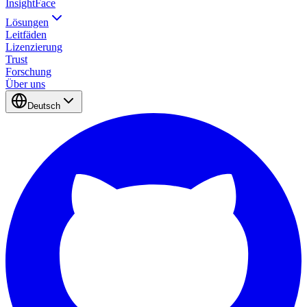
InsightFace
Lösungen
Leitfäden
Lizenzierung
Trust
Forschung
Über uns
Deutsch