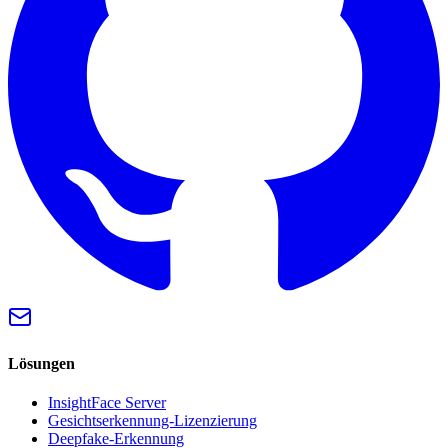
Lösungen
InsightFace Server
Gesichtserkennung-Lizenzierung
Deepfake-Erkennung