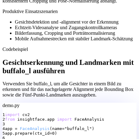
konsistentem Cropping und Pose-Normalisierung abhängt.
Produktive Einsatzszenarien
Gesichtsdetektion und -alignment vor der Erkennung
Echtzeit-Videoanalyse und Zugangskontrollkameras
Bilderfassung, Cropping und Porträtnormalisierung
Mobile Aufnahmestrecken mit stabiler Landmark-Schätzung
Codebeispiel
Gesichtserkennung und Landmarken mit
buffalo_l ausführen
Verwenden Sie buffalo_l, um alle Gesichter in einem Bild zu
erkennen und für das nachgelagerte Alignment jede Bounding Box
sowie die Fünf-Punkt-Landmarken auszugeben.
demo.py
1
import
cv2
2
from
insightface.app
import
FaceAnalysis
3
4
app
=
FaceAnalysis
(name="buffalo_l")
5
app.prepare(ctx_id=0)
6