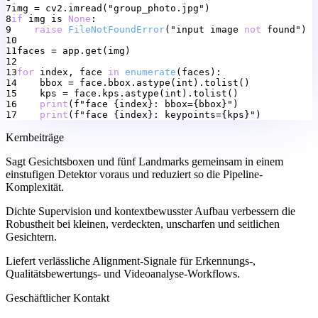
7
img
=
cv2.imread("group_photo.jpg")
8
if
img
is
None
:
9
raise
FileNotFoundError
("input
image
not
found")
10
11
faces
=
app.get(img)
12
13
for
index,
face
in
enumerate
(faces):
14
bbox
=
face.bbox.astype(int).tolist()
15
kps
=
face.kps.astype(int).tolist()
16
print
(f"face
{index}:
bbox={bbox}")
17
print
(f"face
{index}:
keypoints={kps}")
Kernbeiträge
Sagt Gesichtsboxen und fünf Landmarks gemeinsam in einem
einstufigen Detektor voraus und reduziert so die Pipeline-
Komplexität.
Dichte Supervision und kontextbewusster Aufbau verbessern die
Robustheit bei kleinen, verdeckten, unscharfen und seitlichen
Gesichtern.
Liefert verlässliche Alignment-Signale für Erkennungs-,
Qualitätsbewertungs- und Videoanalyse-Workflows.
Geschäftlicher Kontakt