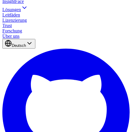
InsightFace
Lösungen
Leitfäden
Lizenzierung
Trust
Forschung
Über uns
Deutsch