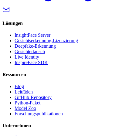
Lösungen
InsightFace Server
Gesichtserkennung-Lizenzierung
Deepfake-Erkennung
Gesichtertausch
Live Identity
InspireFace SDK
Ressourcen
Blog
Leitfäden
GitHub-Repository
Python-Paket
Model Zoo
Forschungspublikationen
Unternehmen