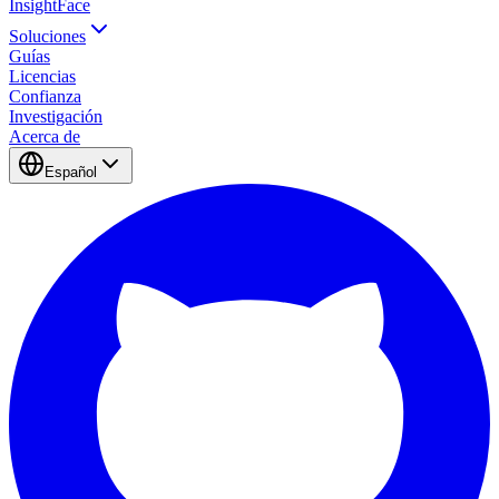
InsightFace
Soluciones
Guías
Licencias
Confianza
Investigación
Acerca de
Español