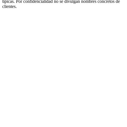
típicas. Por confidencialidad no se divulgan nombres concretos de
clientes.
Gratis
Código publicado bajo MIT License — uso comercial
gratuito
Modelos preentrenados solo para investigación académica
no comercial