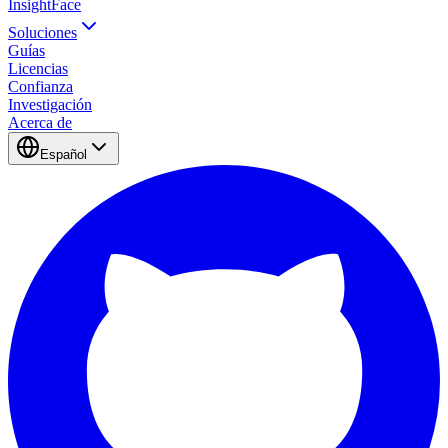
InsightFace
Soluciones
Guías
Licencias
Confianza
Investigación
Acerca de
Español