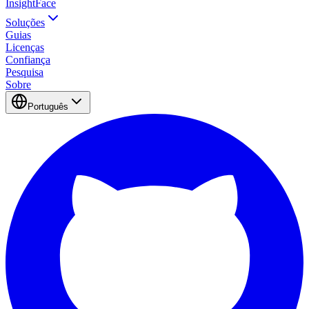
InsightFace
Soluções
Guias
Licenças
Confiança
Pesquisa
Sobre
Português