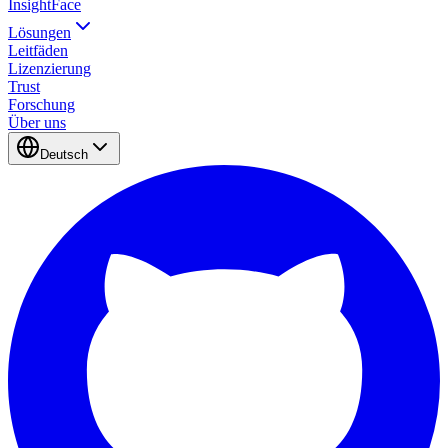
InsightFace
Lösungen
Leitfäden
Lizenzierung
Trust
Forschung
Über uns
Deutsch