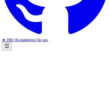
★ 29K+
Kontaktieren Sie uns
Forschungsradar
Face Swapping
arXiv
Juni 2026
Monatliches arXiv-Radar
Face Swapping im Juni 2026:
conversational Talking Faces,
schnelle Porträtanimation und
Privacy Protection