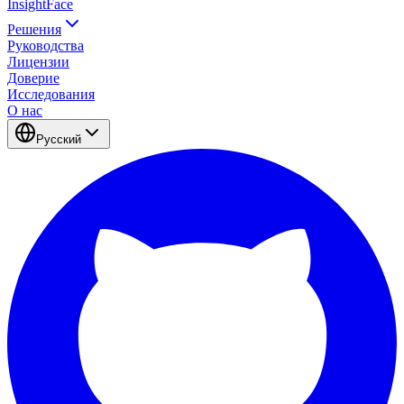
InsightFace
Решения
Руководства
Лицензии
Доверие
Исследования
О нас
Русский