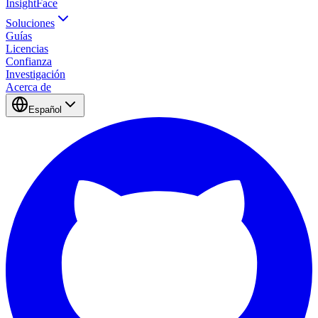
InsightFace
Soluciones
Guías
Licencias
Confianza
Investigación
Acerca de
Español