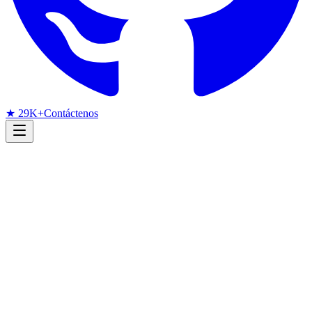
★ 29K+
Contáctenos
Radar de investigación
Reconocimiento facial
arXiv
Mayo de 2026
Radar mensual de arXiv
Reconocimiento facial en mayo
de 2026: datos sintéticos,
calidad de datasets y modelos
edge cross-espectrales