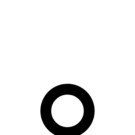
Contrastive Alignment and Distillation» combina diseño de modelo,
estrategia de entrenamiento u optimización de sistema para acercar la
investigación a una capacidad desplegable.
Conclusión del artículo
Este trabajo es especialmente relevante cuando el reconocimiento
debe operar entre sensores visibles, infrarrojos o térmicos y aun así
encajar en presupuestos de edge. La alineación contrastiva y la
destilación muestran cómo conservar robustez transespectral
reduciendo coste de modelo, algo útil para control de acceso,
verificación con poca luz y despliegues con sensores diversos.