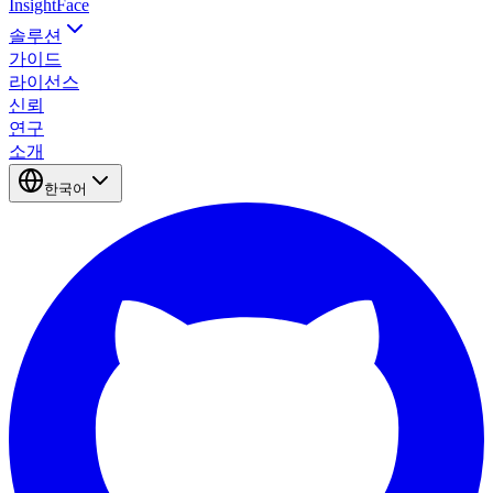
InsightFace
솔루션
가이드
라이선스
신뢰
연구
소개
한국어