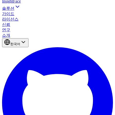
InsightFace
솔루션
가이드
라이선스
신뢰
연구
소개
한국어