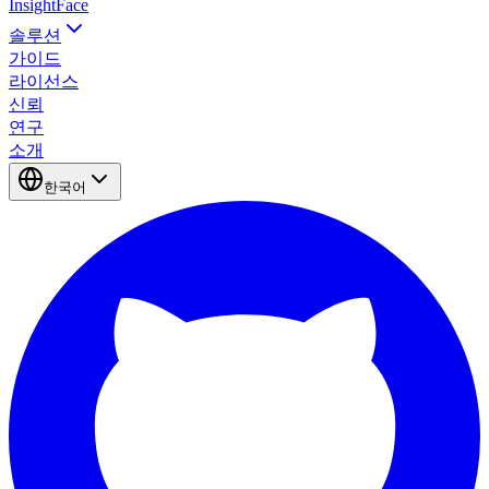
InsightFace
솔루션
가이드
라이선스
신뢰
연구
소개
한국어