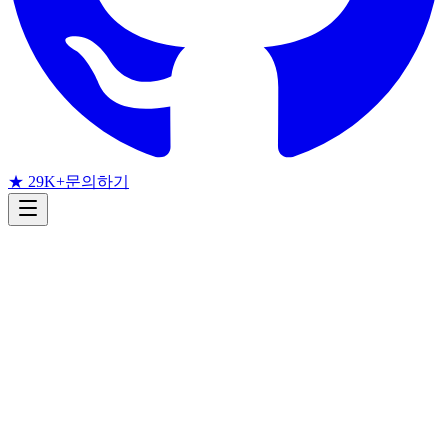
★ 29K+
문의하기
연구 레이더
얼굴 검출
arXiv
2026년 6월
월간 arXiv 레이더
2026년 6월 얼굴 검출 논문: 공
정성 벤치마크, 신생아 검출,