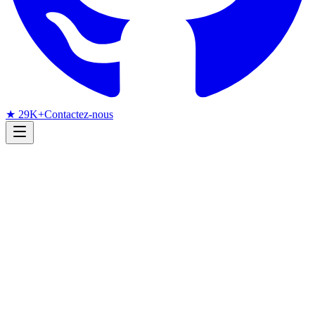
★ 29K+
Contactez-nous
Radar de recherche
Reconnaissance faciale
arXiv
Juin 2026
Radar arXiv mensuel
Reconnaissance faciale en juin
2026 : MoE basse résolution,
ViT efficaces et documents à
1024 octets