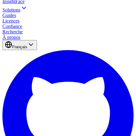
InsightFace
Solutions
Guides
Licences
Confiance
Recherche
À propos
Français