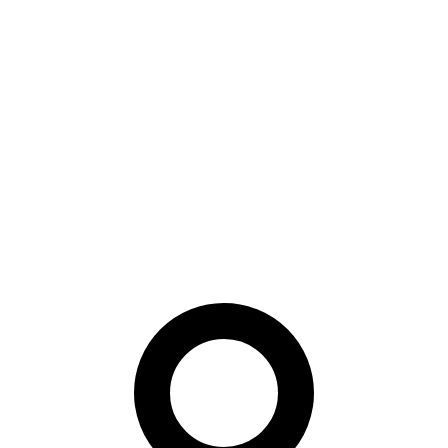
Méthode
Les auteurs évaluent des codecs modernes et anciens dans deux
régimes : paires ICAO et probes moins contrôlés. Ils règlent le
prétraitement et mesurent la reconnaissance, pas seulement la qualité
pixel.
À retenir
L’article a une valeur immédiate pour la politique et l’ingénierie : il
transforme un problème de standard en recette reproductible pour
documents temporaires, vérification hors ligne et identité par code.